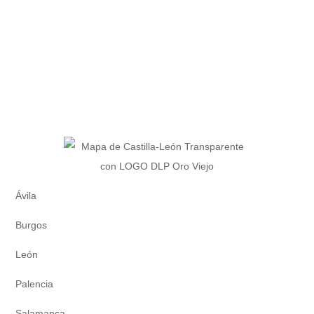
Ávila
Burgos
León
Palencia
Salamanca